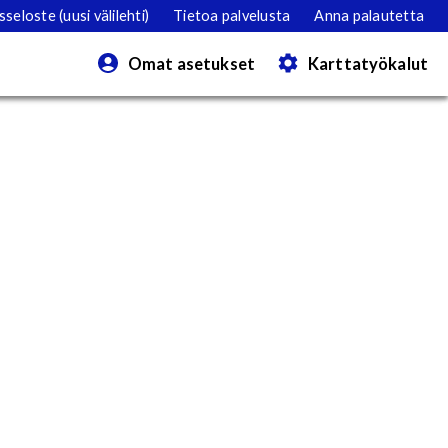
eloste (uusi välilehti)
Tietoa palvelusta
Anna palautetta
Omat asetukset
Karttatyökalut